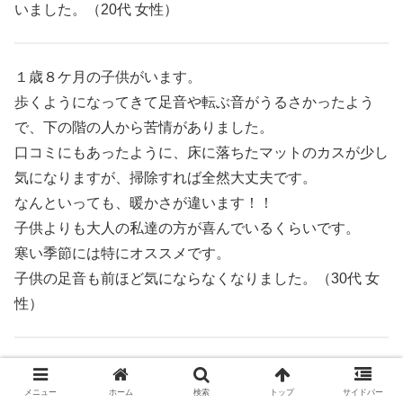
いました。（20代 女性）
１歳８ケ月の子供がいます。
歩くようになってきて足音や転ぶ音がうるさかったよう
で、下の階の人から苦情がありました。
口コミにもあったように、床に落ちたマットのカスが少し
気になりますが、掃除すれば全然大丈夫です。
なんといっても、暖かさが違います！！
子供よりも大人の私達の方が喜んでいるくらいです。
寒い季節には特にオススメです。
子供の足音も前ほど気にならなくなりました。（30代 女
性）
カーペットを敷き詰めていたダイニングをハイハイ目前の
メニュー
ホーム
検索
トップ
サイドバー
娘のためにリフォーム！