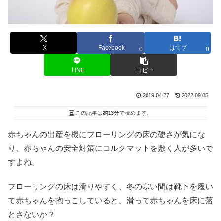
X
Facebook
はてブ
0
0
LINE
コピー
2019.04.27
2022.09.05
この記事は
約13分
で読めます。
赤ちゃんの出産を機にフローリングの床の硬さが気にな
り、赤ちゃんの安全対策にコルクマットを敷く人が多いで
すよね。
フローリングの床は滑りやすく、冬の寒い間は靴下を履い
て赤ちゃんを抱っこしていると、滑って赤ちゃんを床に落
とさないか？