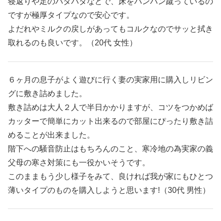
寝返りや足のバタバタなどで、床をバンバン蹴っているの
ですが極厚タイプなので安心です。
よだれやミルクの戻しがあってもコルクなのでサッと拭き
取れるのも良いです。（20代 女性）
６ヶ月の息子がよく遊びに行く妻の実家用に購入しリビン
グに敷き詰めました。
敷き詰めは大人２人で半日かかりますが、コツをつかめば
カッターで簡単にカット出来るので部屋にぴったり敷き詰
めることが出来ました。
階下への騒音防止はもちろんのこと、寒冷地の為実家の義
父母の寒さ対策にも一役かいそうです。
このままもう少し様子をみて、良ければ我が家にもひとつ
薄いタイプのものを購入しようと思います!（30代 男性）