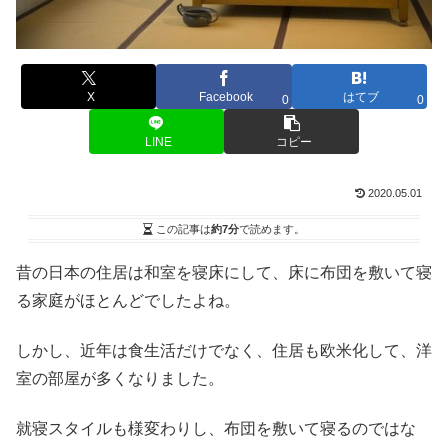
X
Facebook
はてブ
0
0
LINE
コピー
2020.05.01
この記事は
約7分
で読めます。
昔の日本の住居は和室を寝床にして、床に布団を敷いて寝
る家庭がほとんどでしたよね。
しかし、近年は食生活だけでなく、住居も欧米化して、洋
室の部屋が多くなりました。
就寝スタイルも様変わりし、布団を敷いて寝るのではな