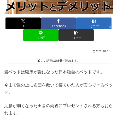
X
Facebook
はてブ
0
0
LINE
コピー
2020.04.18
この記事は
約6分
で読めます。
畳ベッドは寝床が畳になった日本独自のベッドです。
今まで畳の上に布団を敷いて寝ていた人が安心できるベッ
ド。
足腰が弱くなった田舎の両親にプレゼントされる方もおら
れます。